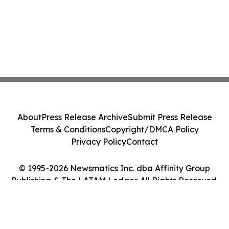
About
Press Release Archive
Submit Press Release
Terms & Conditions
Copyright/DMCA Policy
Privacy Policy
Contact
© 1995-2026 Newsmatics Inc. dba Affinity Group
Publishing & The LATAM Ledger. All Rights Reserved.
Cookie Settings / Your Privacy Choices